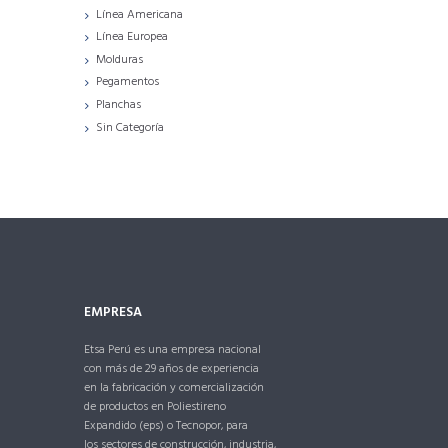
Línea Americana
Línea Europea
Molduras
Pegamentos
Planchas
Sin Categoría
EMPRESA
Etsa Perú es una empresa nacional
con más de 29 años de experiencia
en la fabricación y comercialización
de productos en Poliestireno
Expandido (eps) o Tecnopor, para
los sectores de construcción, industria,