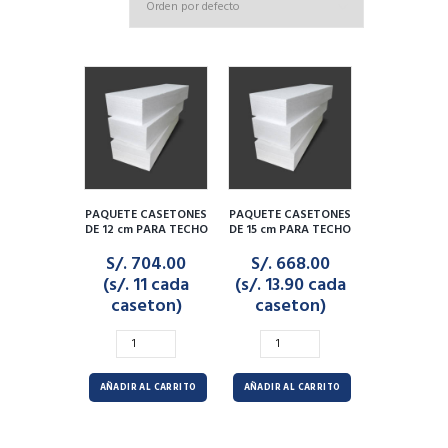
PAQUETE CASETONES
PAQUETE CASETONES
DE 12 cm PARA TECHO
DE 15 cm PARA TECHO
(64 unidades)
(48 unidades)
S/. 704.00
S/. 668.00
(s/. 11 cada
(s/. 13.90 cada
caseton)
caseton)
PAQUETE
PAQUETE
CASETONES
CASETONES
DE
DE
AÑADIR AL CARRITO
AÑADIR AL CARRITO
12
15
cm
cm
PARA
PARA