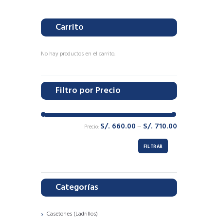
TECHO
TECHO
(64
(48
Carrito
unidades)
unidades)
cantidad
cantidad
No hay productos en el carrito.
Filtro por Precio
S/. 660.00
S/. 710.00
Precio:
—
Precio
Precio
mínimo
máximo
FILTRAR
Categorías
Casetones (Ladrillos)