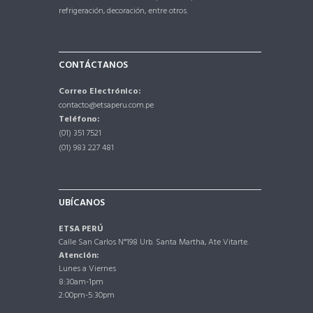
refrigeración, decoración, entre otros.
CONTÁCTANOS
Correo Electrónico:
contacto@etsaperu.com.pe
Teléfono:
(01) 351 7521
(01)
983 227 481
UBÍCANOS
ETSA PERÚ
Calle San Carlos N°198 Urb. Santa Martha, Ate Vitarte.
Atención:
Lunes a Viernes
8:30am-1pm
2:00pm-5:30pm