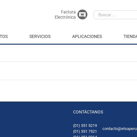
Factura
Electrónica
TOS
SERVICIOS
APLICACIONES
TIEND
CONTÁCTANOS
(01) 351 5219
contacto@etsaperu
(01) 351 7521