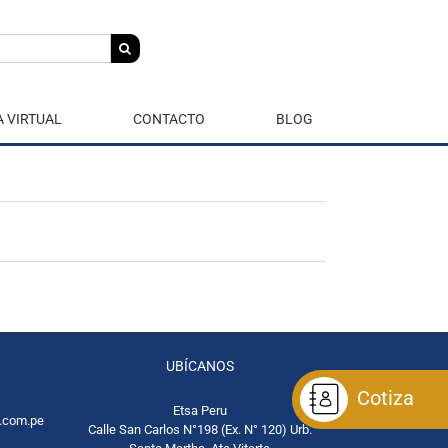
A VIRTUAL
CONTACTO
BLOG
UBÍCANOS
Cotiza
Etsa Peru
.com.pe
Calle San Carlos N°198 (Ex. N° 120) Urb.