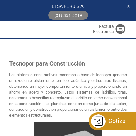
ETSA PERU S.A.
(01) 351-5219
Factura
Electrónica
Tecnopor para Construcción
Los sistemas constructivos modernos a base de tecnopor, generan
un excelente aislamiento térmico, acústico y estructuras livianas,
obteniendo un mejor comportamiento sísmico y proporcionando un
ahorro en acero y concreto. Estos sistemas de ladrillos, tiras,
casetones o bovedillas reemplazan al ladrillo de techo convencional
en la construcción. Las planchas se usan como junta de dilatación,
contracción y construcción proporcionando un aislamiento entre dos
elementos estructurales.
Cotiza