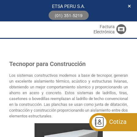
ETSA PERU S.A.
(01) 351-5219
Factura
Electrónica
Tecnopor para Construcción
Los sistemas constructivos modernos a base de tecnopor, generan
un excelente aislamiento térmico, acústico y estructuras livianas,
obteniendo un mejor comportamiento sísmico y proporcionando un
ahorro en acero y concreto. Estos sistemas de ladrillos, tiras,
casetones o bovedillas reemplazan al ladrillo de techo convencional
en la construcción. Las planchas se usan como junta de dilatación,
contracción y construcción proporcionando un aislamiento entre dos
elementos estructurales.
Cotiza